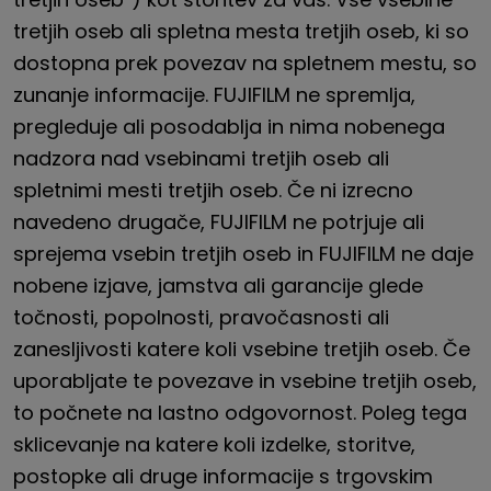
tretjih oseb ali spletna mesta tretjih oseb, ki so
dostopna prek povezav na spletnem mestu, so
zunanje informacije.
FUJIFILM
ne spremlja,
pregleduje ali posodablja in nima nobenega
nadzora nad vsebinami tretjih oseb ali
spletnimi mesti tretjih oseb. Če ni izrecno
navedeno drugače,
FUJIFILM
ne potrjuje ali
sprejema vsebin tretjih oseb in
FUJIFILM
ne daje
nobene izjave, jamstva ali garancije glede
točnosti, popolnosti, pravočasnosti ali
zanesljivosti katere koli vsebine tretjih oseb. Če
uporabljate te povezave in vsebine tretjih oseb,
to počnete na lastno odgovornost. Poleg tega
sklicevanje na katere koli izdelke, storitve,
postopke ali druge informacije s trgovskim