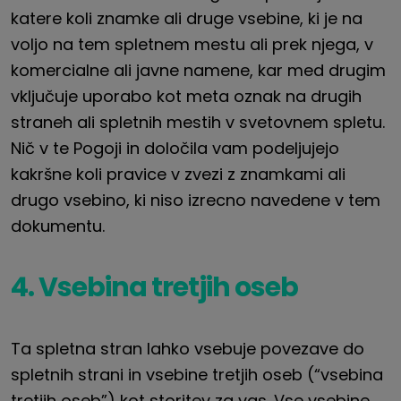
katere koli znamke ali druge vsebine, ki je na
voljo na tem spletnem mestu ali prek njega, v
komercialne ali javne namene, kar med drugim
vključuje uporabo kot meta oznak na drugih
straneh ali spletnih mestih v svetovnem spletu.
Nič v
te
Pogoji in določila vam podeljujejo
kakršne koli pravice v zvezi z znamkami ali
drugo vsebino, ki niso izrecno navedene v tem
dokumentu.
4. Vsebina tretjih oseb
Ta spletna stran lahko vsebuje povezave do
spletnih strani in vsebine tretjih oseb (“vsebina
tretjih oseb”) kot storitev za vas. Vse vsebine