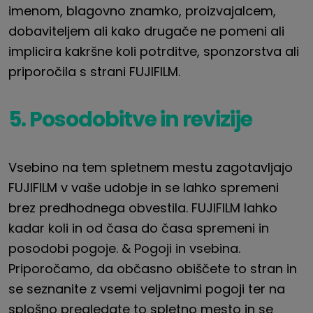
imenom, blagovno znamko, proizvajalcem,
dobaviteljem ali kako drugače ne pomeni ali
implicira kakršne koli potrditve, sponzorstva ali
priporočila s strani
FUJIFILM
.
5. Posodobitve in revizije
Vsebino na tem spletnem mestu zagotavljajo
FUJIFILM
v vaše udobje in se lahko spremeni
brez predhodnega obvestila.
FUJIFILM
lahko
kadar koli in od časa do časa spremeni in
posodobi pogoje.
& Pogoji in vsebina.
Priporočamo, da občasno obiščete to stran in
se seznanite z vsemi veljavnimi pogoji ter na
splošno pregledate to spletno mesto in se