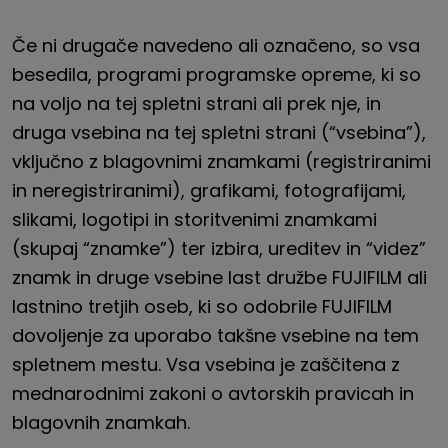
Če ni drugače navedeno ali označeno, so vsa
besedila, programi programske opreme, ki so
na voljo na tej spletni strani ali prek nje, in
druga vsebina na tej spletni strani (“vsebina”),
vključno z blagovnimi znamkami (registriranimi
in neregistriranimi), grafikami, fotografijami,
slikami, logotipi in storitvenimi znamkami
(skupaj “znamke”) ter izbira, ureditev in “videz”
znamk in druge vsebine last družbe
FUJIFILM
ali
lastnino tretjih oseb, ki so odobrile
FUJIFILM
dovoljenje za uporabo takšne vsebine na tem
spletnem mestu. Vsa vsebina je zaščitena z
mednarodnimi zakoni o avtorskih pravicah in
blagovnih znamkah.