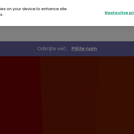
kies on your device to enhance site
Nastavitve pi
s.
Revoria Press PC1120
Revoria Press SC285
Odkrijte več:
Pišite nam
ria Press PC1120
ria Press SC285
ria Press EC2100