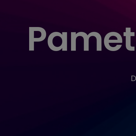
Pamet
D