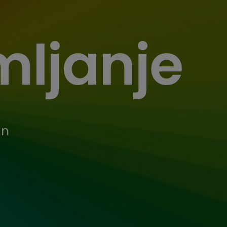
ljanje
in