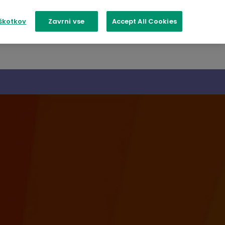
škotkov
Zavrni vse
Accept All Cookies
Revoria Press EC2100