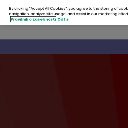
Preskoči
na
By clicking “Accept All Cookies”, you agree to the storing of coo
vsebino
navigation, analyze site usage, and assist in our marketing effort
Pravilnik o zasebnosti
Odtis
Revo
Revo
Revo