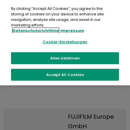
Zum
Inhalt
By clicking “Accept All Cookies”, you agree to the
springen
storing of cookies on your device to enhance site
navigation, analyze site usage, and assist in our
marketing efforts.
Datenschutzrichtlinie
Impressum
Cookie-Einstellungen
Impressum
Alles ablehnen
Accept All Cookies
FUJIFILM Europe
GmbH