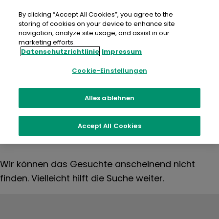
Zum
Inhalt
By clicking “Accept All Cookies”, you agree to the
springen
storing of cookies on your device to enhance site
navigation, analyze site usage, and assist in our
marketing efforts.
Datenschutzrichtlinie
Impressum
Nichts
Cookie-Einstellungen
gefunden
Alles ablehnen
Accept All Cookies
Wir können das Gesuchte anscheinend nicht
finden. Vielleicht hilft die Suche weiter.