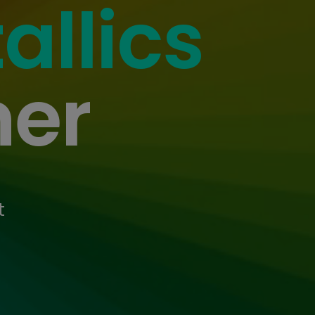
allics
ner
t