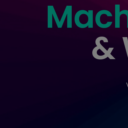
Macht
& 