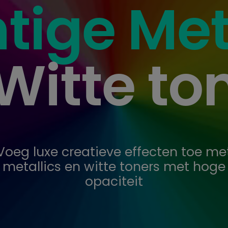
ige Met
Witte to
Voeg luxe creatieve effecten toe me
metallics en witte toners met hoge
opaciteit