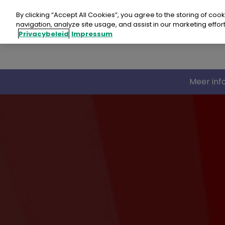
Doorgaan
naar
By clicking “Accept All Cookies”, you agree to the storing of coo
artikel
navigation, analyze site usage, and assist in our marketing effort
Privacybeleid
Impressum
Meer inf
Revo
Revo
Revo