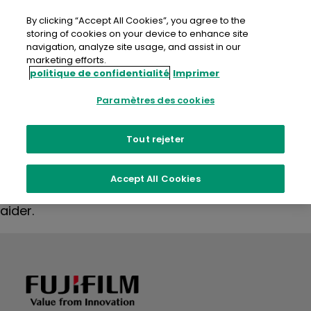
Aller
au
By clicking “Accept All Cookies”, you agree to the
contenu
storing of cookies on your device to enhance site
navigation, analyze site usage, and assist in our
marketing efforts.
politique de confidentialité
Imprimer
Rien trouvé
Paramètres des cookies
Tout rejeter
Il semble que nous ne trouvions pas ce que vous
Accept All Cookies
cherchez. Une recherche pourrait peut-être vous
aider.